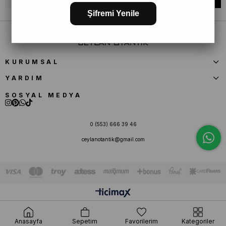
Şifremi Yenile
KURUMSAL
YARDIM
SOSYAL MEDYA
0 (553) 666 39 46
ceylanotantik@gmail.com
Anasayfa
Sepetim
Favorilerim
Kategoriler