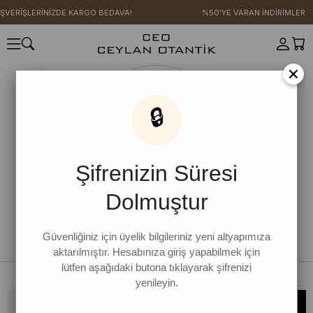
IŞVERİŞLERİNİZDE KARGO BEDAVA!
%50'YE VARAN İNDİRİMLER
×
🔒
Şifrenizin Süresi
Dolmuştur
Güvenliğiniz için üyelik bilgileriniz yeni altyapımıza
aktarılmıştır. Hesabınıza giriş yapabilmek için
lütfen aşağıdaki butona tıklayarak şifrenizi
yenileyin.
Bültene kaydolun, kampanya ve yenilikleri kaçırmayın!
KAYDOL