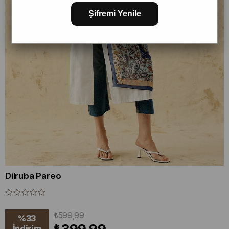
Şifremi Yenile
Dilruba Pareo
₺599,99
%
33
İndirim