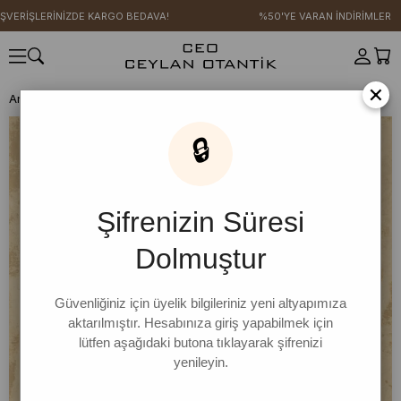
ŞVERİŞLERİNİZDE KARGO BEDAVA!
%50'YE VARAN İNDİRİMLER
×
Anasayfa
SICAK YAZ KOLEKSİYONU
Dilruba Pareo
🔒
Şifrenizin Süresi
Dolmuştur
Güvenliğiniz için üyelik bilgileriniz yeni altyapımıza
aktarılmıştır. Hesabınıza giriş yapabilmek için
lütfen aşağıdaki butona tıklayarak şifrenizi
yenileyin.