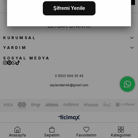
Şifremi Yenile
KURUMSAL
YARDIM
SOSYAL MEDYA
0 (553) 666 39 46
ceylanotantik@gmail.com
Anasayfa
Sepetim
Favorilerim
Kategoriler