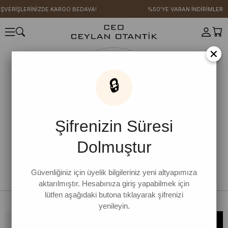
IŞVERİŞLERİNİZDE KARGO BEDAVA!
%50'YE VARAN İNDİRİMLER
×
🔒
Şifrenizin Süresi
Dolmuştur
Güvenliğiniz için üyelik bilgileriniz yeni altyapımıza
aktarılmıştır. Hesabınıza giriş yapabilmek için
lütfen aşağıdaki butona tıklayarak şifrenizi
yenileyin.
Bültene kaydolun, kampanya ve yenilikleri kaçırmayın!
KAYDOL