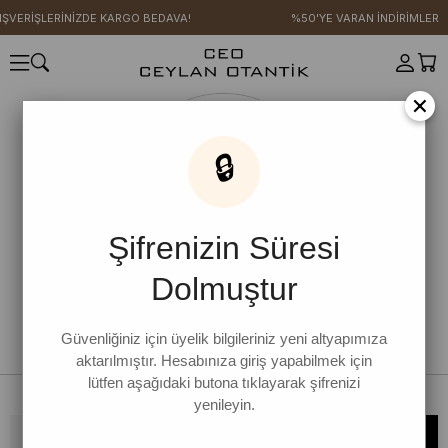
IŞVERİŞLERİNİZDE KARGO BEDAVA!
%50'YE VARAN İNDİRİMLER
×
🔒
Şifrenizin Süresi
Dolmuştur
Güvenliğiniz için üyelik bilgileriniz yeni altyapımıza
aktarılmıştır. Hesabınıza giriş yapabilmek için
lütfen aşağıdaki butona tıklayarak şifrenizi
yenileyin.
Bültene kaydolun, kampanya ve yenilikleri kaçırmayın!
KAYDOL