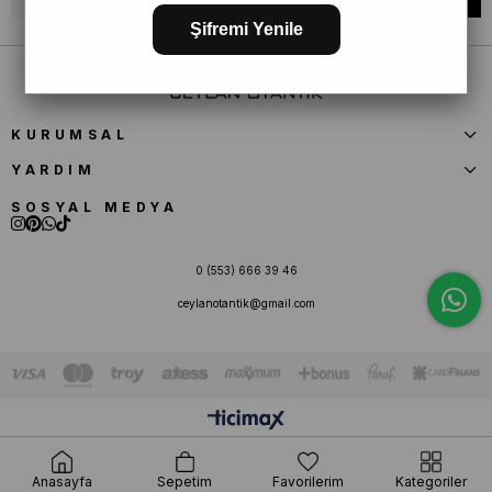
Şifremi Yenile
KURUMSAL
YARDIM
SOSYAL MEDYA
0 (553) 666 39 46
ceylanotantik@gmail.com
Anasayfa
Sepetim
Favorilerim
Kategoriler