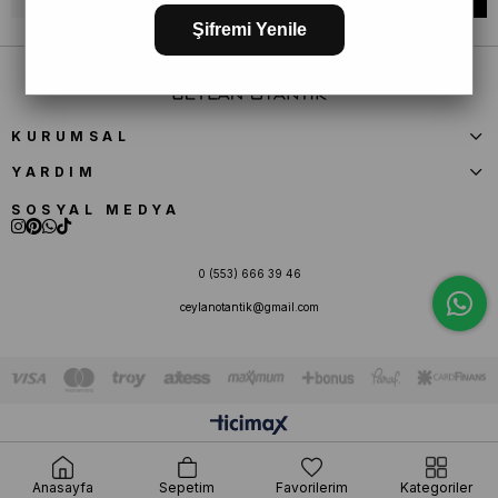
Şifremi Yenile
KURUMSAL
YARDIM
SOSYAL MEDYA
0 (553) 666 39 46
ceylanotantik@gmail.com
Anasayfa
Sepetim
Favorilerim
Kategoriler