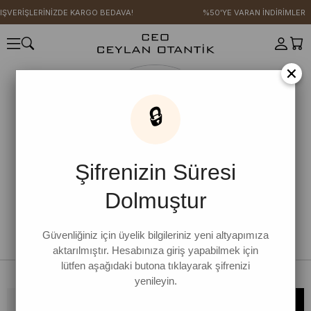
IŞVERİŞLERİNİZDE KARGO BEDAVA!
%50'YE VARAN İNDİRİMLER
×
🔒
Şifrenizin Süresi
Dolmuştur
Güvenliğiniz için üyelik bilgileriniz yeni altyapımıza
aktarılmıştır. Hesabınıza giriş yapabilmek için
lütfen aşağıdaki butona tıklayarak şifrenizi
yenileyin.
Bültene kaydolun, kampanya ve yenilikleri kaçırmayın!
KAYDOL