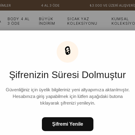
İMLER
4 AL 3 ÖDE
₺3.000 VE ÜZERİ ALIŞVERİŞ
BODY 4 AL
BÜYÜK
SICAK YAZ
KUMSAL
A
3 ÖDE
İNDİRİM
KOLEKSİYONU
KOLEKSİY
🔒
Şifrenizin Süresi Dolmuştur
Güvenliğiniz için üyelik bilgileriniz yeni altyapımıza aktarılmıştır.
Hesabınıza giriş yapabilmek için lütfen aşağıdaki butona
tıklayarak şifrenizi yenileyin.
Şifremi Yenile