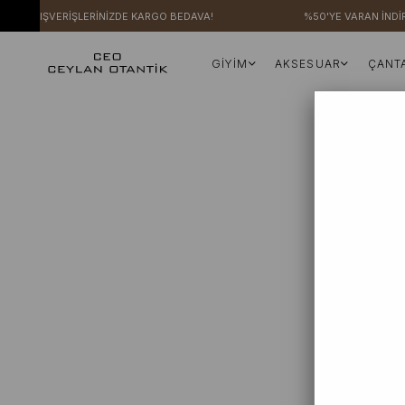
ZERİ ALIŞVERİŞLERİNİZDE KARGO BEDAVA!
%50'YE VARAN İNDİR
GİYİM
AKSESUAR
ÇANT