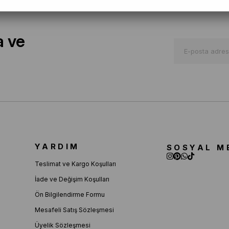
a ve
YARDIM
SOSYAL M
Teslimat ve Kargo Koşulları
İade ve Değişim Koşulları
Ön Bilgilendirme Formu
Mesafeli Satış Sözleşmesi
Üyelik Sözleşmesi