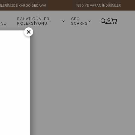
LERİNİZDE KARGO BEDAVA!
%50'YE VARAN İNDİRİMLER
RAHAT GÜNLER
CEO
ONU
KOLEKSİYONU
SCARFS
×