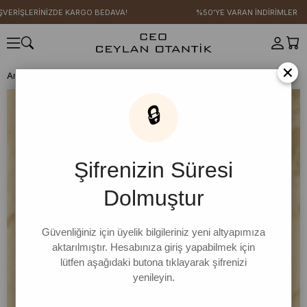
VERİŞLERİNİZDE KARGO BEDAVA!
%50'YE VARAN İNDİRİMLER
×
Anasayfa
ŞAL STİL KOLEKSİYONU
İncir Bahçesi Pamuk Eşarp
🔒
Şifrenizin Süresi
Dolmuştur
Güvenliğiniz için üyelik bilgileriniz yeni altyapımıza
aktarılmıştır. Hesabınıza giriş yapabilmek için
lütfen aşağıdaki butona tıklayarak şifrenizi
yenileyin.