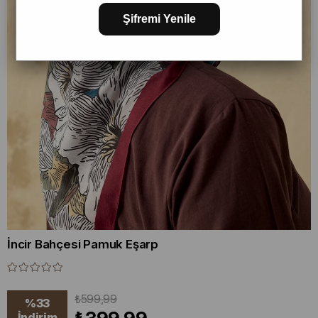
Şifremi Yenile
İncir Bahçesi Pamuk Eşarp
₺599,99
%
33
İndirim