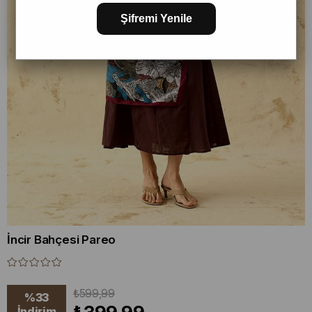
Şifremi Yenile
İncir Bahçesi Pareo
₺599,99
%
33
İndirim