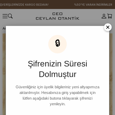
ŞVERİŞLERİNİZDE KARGO BEDAVA!
%50'YE VARAN İNDİRİMLER
×
Anasayfa
ŞAL STİL KOLEKSİYONU
Pareo
İncir Bahçesi Pareo
🔒
Şifrenizin Süresi
Dolmuştur
Güvenliğiniz için üyelik bilgileriniz yeni altyapımıza
aktarılmıştır. Hesabınıza giriş yapabilmek için
lütfen aşağıdaki butona tıklayarak şifrenizi
yenileyin.