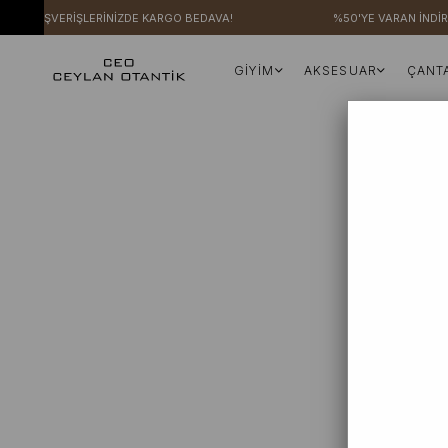
ERİ ALIŞVERİŞLERİNİZDE KARGO BEDAVA!
%50'YE VARAN İNDİRİ
GİYİM
AKSESUAR
ÇANT