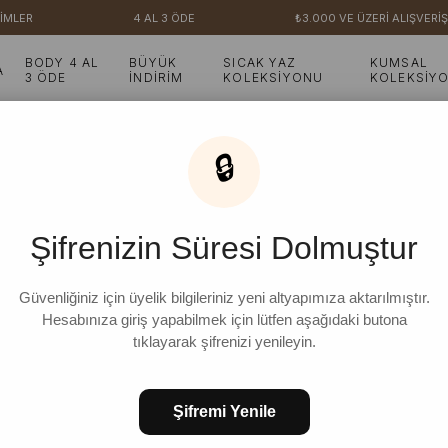
MLER
4 AL 3 ÖDE
₺3.000 VE ÜZERİ ALIŞVERİŞ
BODY 4 AL
BÜYÜK
SICAK YAZ
KUMSAL
A
3 ÖDE
İNDİRİM
KOLEKSİYONU
KOLEKSİY
🔒
Şifrenizin Süresi Dolmuştur
Güvenliğiniz için üyelik bilgileriniz yeni altyapımıza aktarılmıştır.
Hesabınıza giriş yapabilmek için lütfen aşağıdaki butona
tıklayarak şifrenizi yenileyin.
Şifremi Yenile