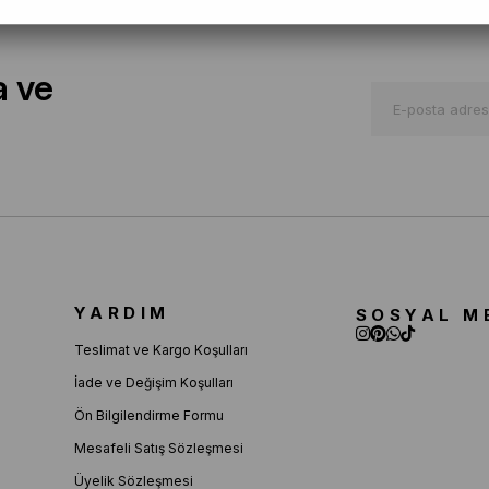
a ve
YARDIM
SOSYAL M
Teslimat ve Kargo Koşulları
İade ve Değişim Koşulları
Ön Bilgilendirme Formu
Mesafeli Satış Sözleşmesi
Üyelik Sözleşmesi