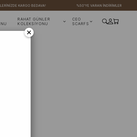
LERİNİZDE KARGO BEDAVA!
%50'YE VARAN İNDİRİMLER
RAHAT GÜNLER
CEO
ONU
KOLEKSİYONU
SCARFS
×