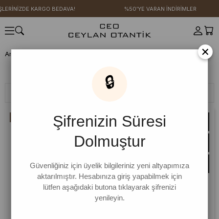
İZDE KARGO BEDAVA!
%50'YE VARAN İNDİRİMLER
×
Anasayfa
YENİ SEZON
Rahat Günler Koleksiyonu
Bluz
Bluz
🔒
Filtreleme
Sıralama
Şifrenizin Süresi
İNDIRIM
Dolmuştur
Güvenliğiniz için üyelik bilgileriniz yeni altyapımıza
aktarılmıştır. Hesabınıza giriş yapabilmek için
lütfen aşağıdaki butona tıklayarak şifrenizi
yenileyin.