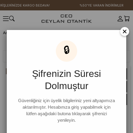
NİZDE KARGO BEDAVA!
%50'YE VARAN İNDİRİMLER
×
Anasayfa
GİYİM
Üst Giyim
Crop
Crop
Crop
🔒
Filtreleme
Sıralama
Şifrenizin Süresi
İNDIRIM
Dolmuştur
Güvenliğiniz için üyelik bilgileriniz yeni altyapımıza
aktarılmıştır. Hesabınıza giriş yapabilmek için
lütfen aşağıdaki butona tıklayarak şifrenizi
yenileyin.