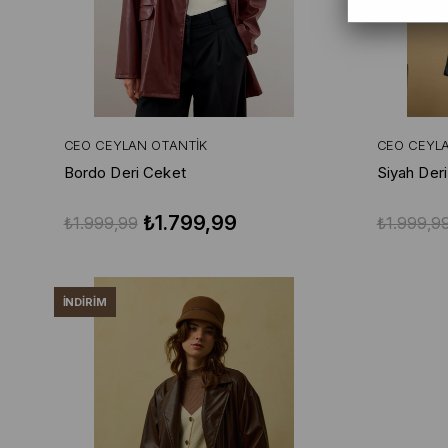
CEO CEYLAN OTANTIK
CEO CEYL
Bordo Deri Ceket
Siyah Der
₺1.799,99
₺1.999,99
₺1.999,9
İNDIRIM