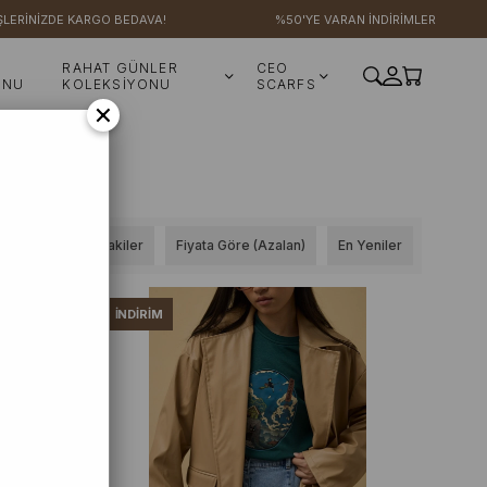
ERİNİZDE KARGO BEDAVA!
%50'YE VARAN İNDİRİMLER
RAHAT GÜNLER
CEO
ONU
KOLEKSİYONU
SCARFS
×
Stoktakiler
Fiyata Göre (Azalan)
En Yeniler
İNDIRIM