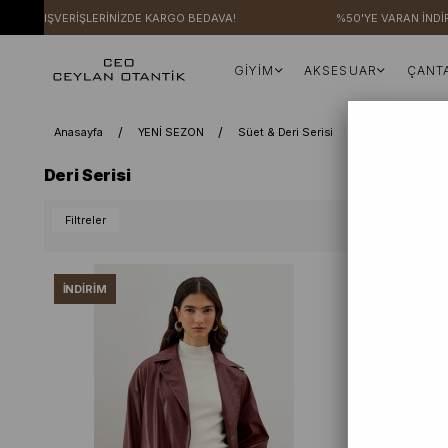
Rİ ALIŞVERİŞLERİNİZDE KARGO BEDAVA!
%50'YE VARAN İNDİRİ
GİYİM
AKSESUAR
ÇANT
Anasayfa
YENİ SEZON
Süet & Deri Serisi
Deri Serisi
Deri Serisi
Filtreler
İNDIRIM
İNDIRIM