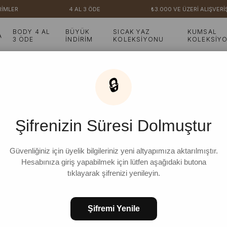
MLER
4 AL 3 ÖDE
₺3.000 VE ÜZERİ ALIŞVERİŞL
BODY 4 AL
BÜYÜK
SICAK YAZ
KUMSAL
A
3 ÖDE
İNDİRİM
KOLEKSİYONU
KOLEKSİY
🔒
5 Ürün
Şifrenizin Süresi Dolmuştur
İNDIRIM
Güvenliğiniz için üyelik bilgileriniz yeni altyapımıza aktarılmıştır.
Hesabınıza giriş yapabilmek için lütfen aşağıdaki butona
tıklayarak şifrenizi yenileyin.
Şifremi Yenile