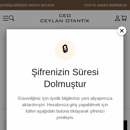
IŞVERİŞLERİNİZDE KARGO BEDAVA!
%50'YE VARAN İNDİRİMLER
×
🔒
Şifrenizin Süresi
Dolmuştur
Güvenliğiniz için üyelik bilgileriniz yeni altyapımıza
aktarılmıştır. Hesabınıza giriş yapabilmek için
lütfen aşağıdaki butona tıklayarak şifrenizi
yenileyin.
Bültene kaydolun, kampanya ve yenilikleri kaçırmayın!
KAYDOL