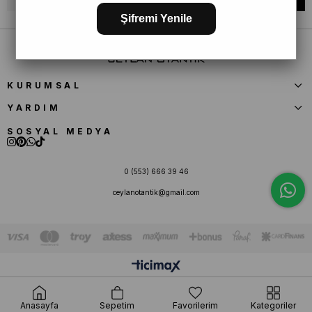
Şifremi Yenile
KURUMSAL
YARDIM
SOSYAL MEDYA
0 (553) 666 39 46
ceylanotantik@gmail.com
Anasayfa
Sepetim
Favorilerim
Kategoriler