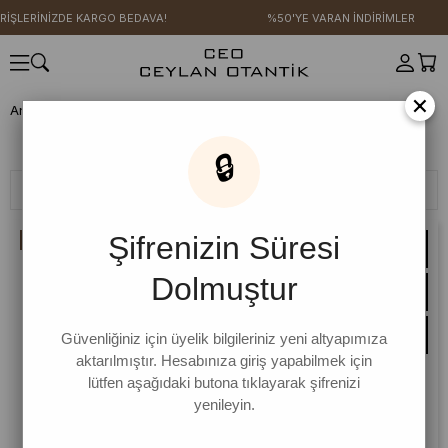
İNİZDE KARGO BEDAVA!
%50'YE VARAN İNDİRİMLER
×
Anasayfa
GİYİM
Üst Giyim
Elbise
Etekli Salopet
Etekli Salopet
🔒
Filtreleme
Sıralama
Şifrenizin Süresi
İNDIRIM
Dolmuştur
Güvenliğiniz için üyelik bilgileriniz yeni altyapımıza
aktarılmıştır. Hesabınıza giriş yapabilmek için
lütfen aşağıdaki butona tıklayarak şifrenizi
yenileyin.