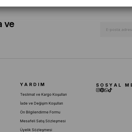
a ve
YARDIM
SOSYAL M
Teslimat ve Kargo Koşulları
İade ve Değişim Koşulları
Ön Bilgilendirme Formu
Mesafeli Satış Sözleşmesi
Üyelik Sözleşmesi