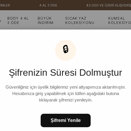
İMLER
4 AL 3 ÖDE
₺3.000 VE ÜZERİ ALIŞVERİ
BODY 4 AL
BÜYÜK
SICAK YAZ
KUMSAL
A
3 ÖDE
İNDİRİM
KOLEKSİYONU
KOLEKSİY
🔒
Şifrenizin Süresi Dolmuştur
Güvenliğiniz için üyelik bilgileriniz yeni altyapımıza aktarılmıştır.
Hesabınıza giriş yapabilmek için lütfen aşağıdaki butona
tıklayarak şifrenizi yenileyin.
Şifremi Yenile