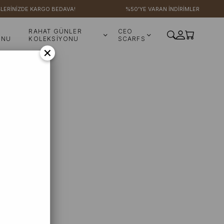
ŞLERİNİZDE KARGO BEDAVA!
%50'YE VARAN İNDİRİMLER
RAHAT GÜNLER
CEO
ONU
KOLEKSİYONU
SCARFS
×