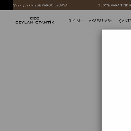
ZERİ ALIŞVERİŞLERİNİZDE KARGO BEDAVA!
%50'YE VARAN İNDİR
GİYİM
AKSESUAR
ÇANT