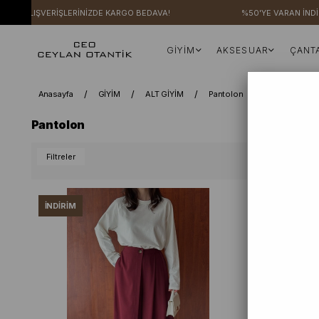
ZERİ ALIŞVERİŞLERİNİZDE KARGO BEDAVA!
%50'YE VARAN İNDİR
GİYİM
AKSESUAR
ÇANT
Anasayfa
GİYİM
ALT GİYİM
Pantolon
Pantolon
Pantolon
Filtreler
İNDIRIM