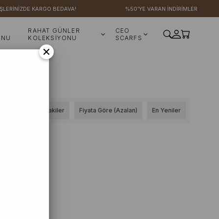
ŞLERİNİZDE KARGO BEDAVA!
%50'YE VARAN İNDİRİMLER
RAHAT GÜNLER
CEO
ONU
KOLEKSİYONU
SCARFS
×
Stoktakiler
Fiyata Göre (Azalan)
En Yeniler