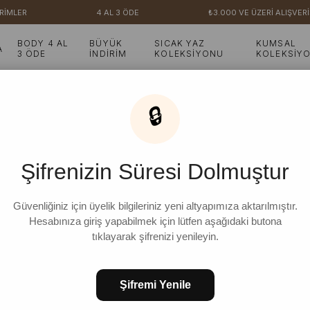
İMLER
4 AL 3 ÖDE
₺3.000 VE ÜZERİ ALIŞVERİ
BODY 4 AL
BÜYÜK
SICAK YAZ
KUMSAL
A
3 ÖDE
İNDİRİM
KOLEKSİYONU
KOLEKSİY
🔒
1 Ürün
Şifrenizin Süresi Dolmuştur
Güvenliğiniz için üyelik bilgileriniz yeni altyapımıza aktarılmıştır.
Hesabınıza giriş yapabilmek için lütfen aşağıdaki butona
tıklayarak şifrenizi yenileyin.
Şifremi Yenile