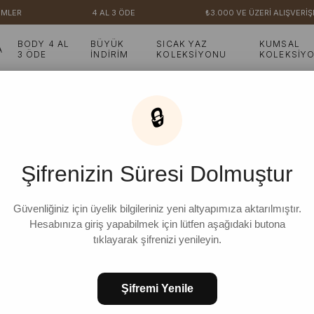
MLER
4 AL 3 ÖDE
₺3.000 VE ÜZERİ ALIŞVERİŞ
BODY 4 AL
BÜYÜK
SICAK YAZ
KUMSAL
A
3 ÖDE
İNDİRİM
KOLEKSİYONU
KOLEKSİY
🔒
Şifrenizin Süresi Dolmuştur
Güvenliğiniz için üyelik bilgileriniz yeni altyapımıza aktarılmıştır.
Hesabınıza giriş yapabilmek için lütfen aşağıdaki butona
tıklayarak şifrenizi yenileyin.
Şifremi Yenile