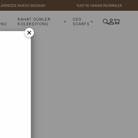
LERİNİZDE KARGO BEDAVA!
%50'YE VARAN İNDİRİMLER
RAHAT GÜNLER
CEO
ONU
KOLEKSİYONU
SCARFS
×