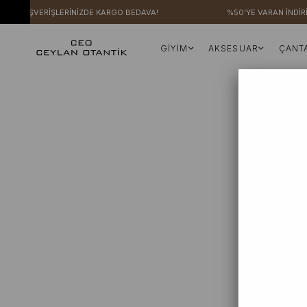
ERİ ALIŞVERİŞLERİNİZDE KARGO BEDAVA!
%50'YE VARAN İNDİRİ
GİYİM
AKSESUAR
ÇANT