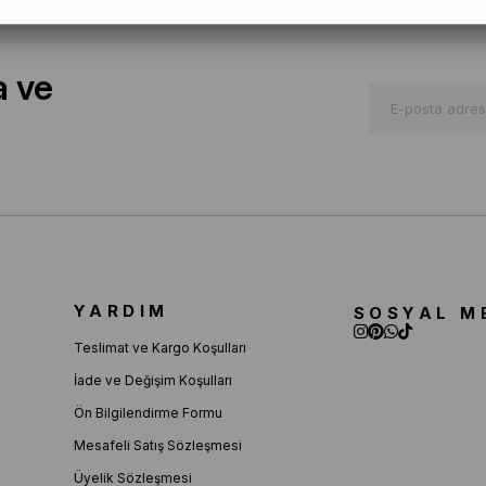
a ve
YARDIM
SOSYAL M
Teslimat ve Kargo Koşulları
İade ve Değişim Koşulları
Ön Bilgilendirme Formu
Mesafeli Satış Sözleşmesi
Üyelik Sözleşmesi