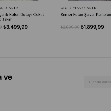
AN OTANTIK
CEO CEYLAN OTANTIK
rganik Keten Detaylı Ceket
Kırmızı Keten Şalvar Pantolon
k Takım
₺3.499,99
₺1.899,99
9
₺2.099,99
a ve