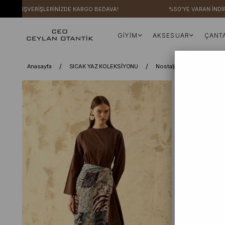
Rİ ALIŞVERİŞLERİNİZDE KARGO BEDAVA!
%50'YE VARAN İNDİRİM
GİYİM
AKSESUAR
ÇANT
Anasayfa
SICAK YAZ KOLEKSİYONU
Nostalji Pareo