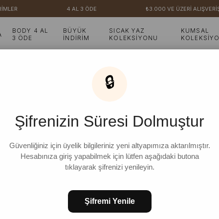
LER
4 AL 3 ÖDE
₺3.000 VE ÜZERİ ALIŞVERİŞLE
BODY 4 AL
BÜYÜK
SICAK YAZ
KUMSAL
A
3 ÖDE
İNDİRİM
KOLEKSİYONU
KOLEKSİY
🔒
Nostalji Pareo
Şifrenizin Süresi Dolmuştur
₺599,99
%
33
₺399,99
İndirim
Güvenliğiniz için üyelik bilgileriniz yeni altyapımıza aktarılmıştır.
Hesabınıza giriş yapabilmek için lütfen aşağıdaki butona
tıklayarak şifrenizi yenileyin.
Beden Seçiniz
Şifremi Yenile