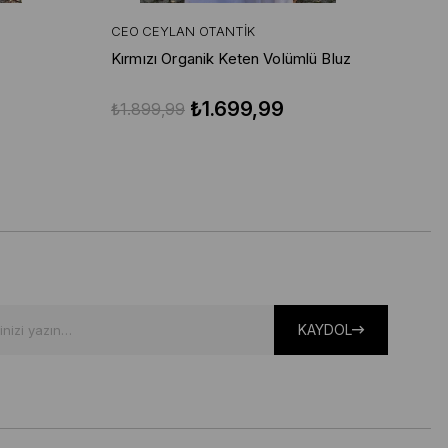
CEO CEYLAN OTANTIK
CE
Kırmızı Organik Keten Volümlü Bluz
Kır
Pa
₺1.699,99
₺1.899,99
₺3
KAYDOL