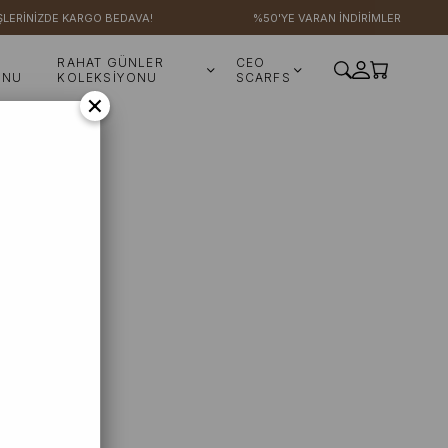
RİNİZDE KARGO BEDAVA!
%50'YE VARAN İNDİRİMLER
RAHAT GÜNLER
CEO
ONU
KOLEKSİYONU
SCARFS
×