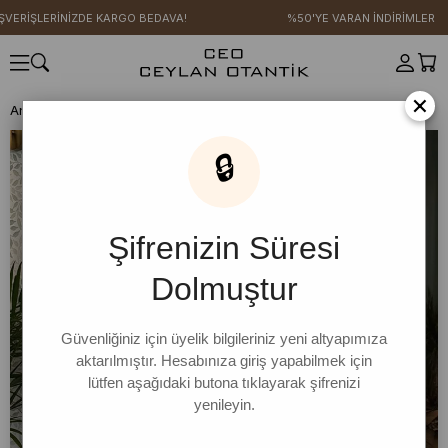
ŞVERİŞLERİNİZDE KARGO BEDAVA!
%50'YE VARAN İNDİRİMLER
×
Anasayfa
ŞAL STİL KOLEKSİYONU
Omuz Şalı
Nostalji Omuz Şalı
🔒
Şifrenizin Süresi
Dolmuştur
Güvenliğiniz için üyelik bilgileriniz yeni altyapımıza
aktarılmıştır. Hesabınıza giriş yapabilmek için
lütfen aşağıdaki butona tıklayarak şifrenizi
yenileyin.