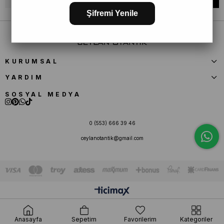
Şifremi Yenile
KURUMSAL
YARDIM
SOSYAL MEDYA
0 (553) 666 39 46
ceylanotantik@gmail.com
Anasayfa
Sepetim
Favorilerim
Kategoriler