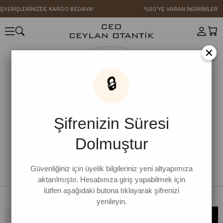
IŞVERİŞLERİNİZDE KARGO BEDAVA!
%50'YE VARAN İNDİRİMLER
×
🔒
Şifrenizin Süresi
Dolmuştur
Güvenliğiniz için üyelik bilgileriniz yeni altyapımıza
aktarılmıştır. Hesabınıza giriş yapabilmek için
lütfen aşağıdaki butona tıklayarak şifrenizi
yenileyin.
Bültene kaydolun, kampanya ve yenilikleri kaçırmayın!
KAYDOL