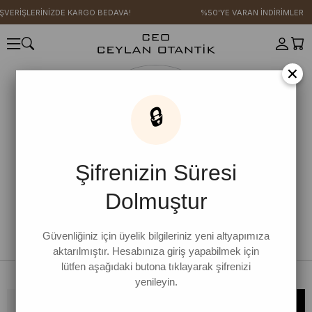
IŞVERİŞLERİNİZDE KARGO BEDAVA!
%50'YE VARAN İNDİRİMLER
×
🔒
Şifrenizin Süresi
Dolmuştur
Güvenliğiniz için üyelik bilgileriniz yeni altyapımıza
aktarılmıştır. Hesabınıza giriş yapabilmek için
lütfen aşağıdaki butona tıklayarak şifrenizi
yenileyin.
Bültene kaydolun, kampanya ve yenilikleri kaçırmayın!
KAYDOL