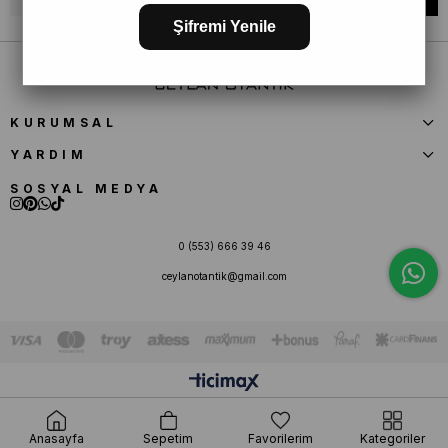
Şifremi Yenile
KURUMSAL
YARDIM
SOSYAL MEDYA
0 (553) 666 39 46
ceylanotantik@gmail.com
Anasayfa
Sepetim
Favorilerim
Kategoriler