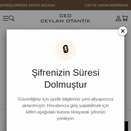
IŞVERİŞLERİNİZDE KARGO BEDAVA!
%50'YE VARAN İNDİRİMLER
×
🔒
Şifrenizin Süresi
Dolmuştur
Güvenliğiniz için üyelik bilgileriniz yeni altyapımıza
aktarılmıştır. Hesabınıza giriş yapabilmek için
lütfen aşağıdaki butona tıklayarak şifrenizi
yenileyin.
Bültene kaydolun, kampanya ve yenilikleri kaçırmayın!
KAYDOL