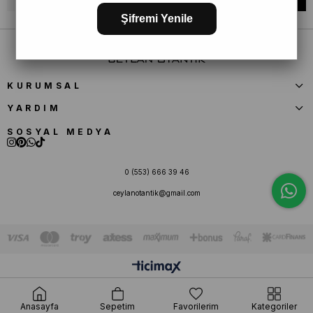
Şifremi Yenile
KURUMSAL
YARDIM
SOSYAL MEDYA
0 (553) 666 39 46
ceylanotantik@gmail.com
Anasayfa
Sepetim
Favorilerim
Kategoriler