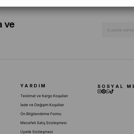
a ve
YARDIM
SOSYAL M
Teslimat ve Kargo Koşulları
İade ve Değişim Koşulları
Ön Bilgilendirme Formu
Mesafeli Satış Sözleşmesi
Üyelik Sözleşmesi