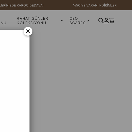
LERİNİZDE KARGO BEDAVA!
%50'YE VARAN İNDİRİMLER
RAHAT GÜNLER
CEO
ONU
KOLEKSİYONU
SCARFS
×