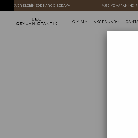
ERİ ALIŞVERİŞLERİNİZDE KARGO BEDAVA!
%50'YE VARAN İNDİRİ
GİYİM
AKSESUAR
ÇANT