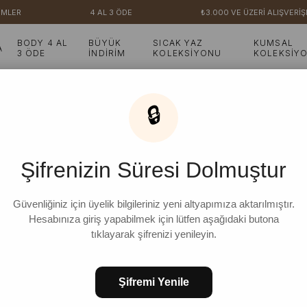
MLER
4 AL 3 ÖDE
₺3.000 VE ÜZERİ ALIŞVERİŞ
BODY 4 AL
BÜYÜK
SICAK YAZ
KUMSAL
A
3 ÖDE
İNDİRİM
KOLEKSİYONU
KOLEKSİY
🔒
Şifrenizin Süresi Dolmuştur
Güvenliğiniz için üyelik bilgileriniz yeni altyapımıza aktarılmıştır.
Hesabınıza giriş yapabilmek için lütfen aşağıdaki butona
tıklayarak şifrenizi yenileyin.
Şifremi Yenile