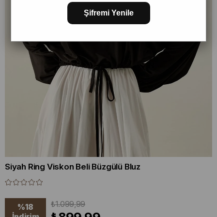
Şifremi Yenile
Siyah Ring Viskon Beli Büzgülü Bluz
₺1.099,99
%
18
İndirim