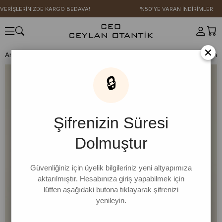
VERİŞLERİNİZDE KARGO BEDAVA!
%50'YE VARAN İNDİRİMLER
×
Anasayfa
RAHAT GÜNLER KOLEKSİYONU
Bluz
Siyah Ring Viskon B
🔒
Şifrenizin Süresi
Dolmuştur
Güvenliğiniz için üyelik bilgileriniz yeni altyapımıza
aktarılmıştır. Hesabınıza giriş yapabilmek için
lütfen aşağıdaki butona tıklayarak şifrenizi
yenileyin.