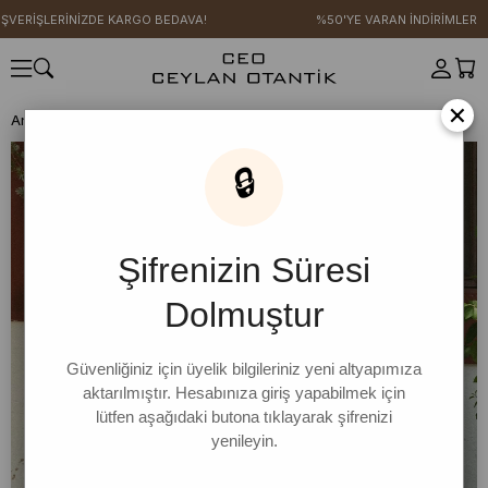
ŞVERİŞLERİNİZDE KARGO BEDAVA!
%50'YE VARAN İNDİRİMLER
×
Anasayfa
ŞAL STİL KOLEKSİYONU
Pareo
Sultan Avlusu Pareo
🔒
Şifrenizin Süresi
Dolmuştur
Güvenliğiniz için üyelik bilgileriniz yeni altyapımıza
aktarılmıştır. Hesabınıza giriş yapabilmek için
lütfen aşağıdaki butona tıklayarak şifrenizi
yenileyin.