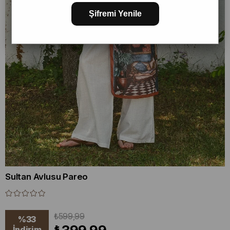
Şifremi Yenile
Sultan Avlusu Pareo
₺599,99
%
33
İndirim