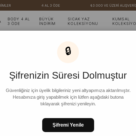
İMLER
4 AL 3 ÖDE
₺3.000 VE ÜZERİ ALIŞVERİ
BODY 4 AL
BÜYÜK
SICAK YAZ
KUMSAL
A
3 ÖDE
İNDİRİM
KOLEKSİYONU
KOLEKSİY
🔒
Şifrenizin Süresi Dolmuştur
Güvenliğiniz için üyelik bilgileriniz yeni altyapımıza aktarılmıştır.
Hesabınıza giriş yapabilmek için lütfen aşağıdaki butona
tıklayarak şifrenizi yenileyin.
Şifremi Yenile