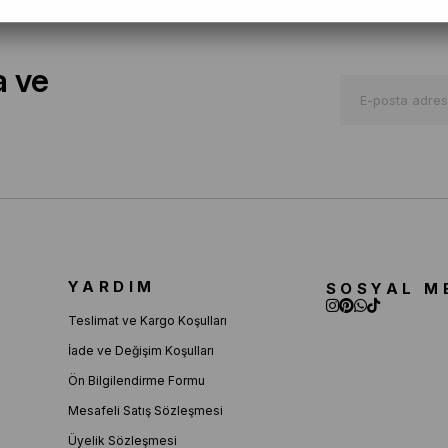
a ve
YARDIM
SOSYAL M
Teslimat ve Kargo Koşulları
İade ve Değişim Koşulları
Ön Bilgilendirme Formu
Mesafeli Satış Sözleşmesi
Üyelik Sözleşmesi