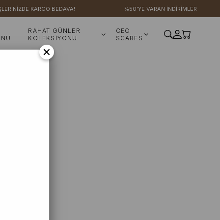
ŞLERİNİZDE KARGO BEDAVA!
%50'YE VARAN İNDİRİMLER
RAHAT GÜNLER
CEO
ONU
KOLEKSİYONU
SCARFS
×