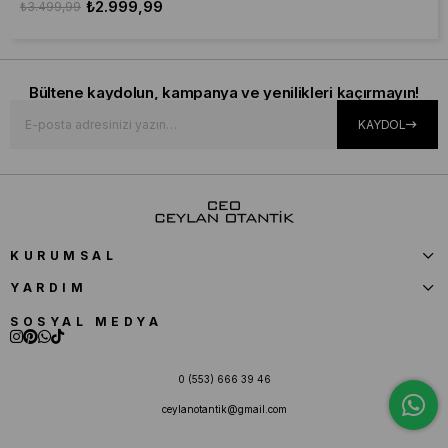
₺2.999,99
₺3.499,99
Bültene kaydolun, kampanya ve yenilikleri kaçırmayın!
KAYDOL
KURUMSAL
YARDIM
SOSYAL MEDYA
0 (553) 666 39 46
ceylanotantik@gmail.com