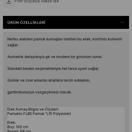
FIYAT DÜŞÜNCE HABER VER
ÜRÜN ÖZELLIKLERI
Nefes alabilen pamuk kumaştan üretilen bu etek, konforlu kullanım
sağlar.
Asimetrik detaylarıyla şık ve modern bir görünüm sunar.
Standart beden seçenekleriyle her tarza uyum sağlar.
Günlük ve özel anlarda rahatlıkla tercih edilebilir,
gardırobunuzun vazgeçilmezi olacak.
Etek Kumaş Bilgisi ve Ölçüleri:
Pamuklu (%85 Pamuk %15 Polyester)
Etek:
Boy: 100 cm
Basen: 68 cm