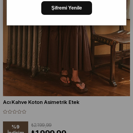
Şifremi Yenile
Acı Kahve Koton Asimetrik Etek
₺2.199,99
%
9
İndirim