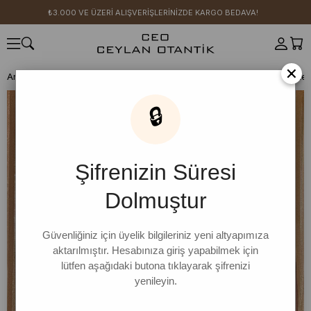
₺3.000 VE ÜZERİ ALIŞVERİŞLERİNİZDE KARGO BEDAVA!
×
Anasayfa
SICAK YAZ KOLEKSİYONU
Acı Kahve Koton Asimetrik Ete
🔒
Şifrenizin Süresi
Dolmuştur
Güvenliğiniz için üyelik bilgileriniz yeni altyapımıza
aktarılmıştır. Hesabınıza giriş yapabilmek için
lütfen aşağıdaki butona tıklayarak şifrenizi
yenileyin.