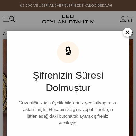
₺3.000 VE ÜZERİ ALIŞVERİŞLERİNİZDE KARGO BEDAVA!
×
Anasayfa
BODY İNDİRİMLERİ 4 AL 3 ÖDE
Antrasit Süprem Reglan Ko
🔒
Şifrenizin Süresi
Dolmuştur
Güvenliğiniz için üyelik bilgileriniz yeni altyapımıza
aktarılmıştır. Hesabınıza giriş yapabilmek için
lütfen aşağıdaki butona tıklayarak şifrenizi
yenileyin.