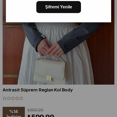
Şifremi Yenile
Antrasit Süprem Reglan Kol Body
₺699,99
%
14
İndirim