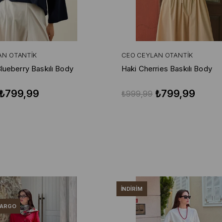
AN OTANTIK
CEO CEYLAN OTANTIK
Blueberry Baskılı Body
Haki Cherries Baskılı Body
₺799,99
₺799,99
₺999,99
İNDIRIM
KARGO