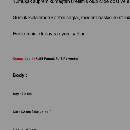
Yumuşak suprem kumaştan üretilmiş olup cilde dost ve es
Günlük kullanımda konfor sağlar, modern baskısı ile stilin
Her kombinle kolayca uyum sağlar.
Kumaş özelli :
%85 Pamuk %15 Polyester
Body :
Boy : 70 cm
Kol : 62 cm ( düşük kol )
Göğüs : 60 cm