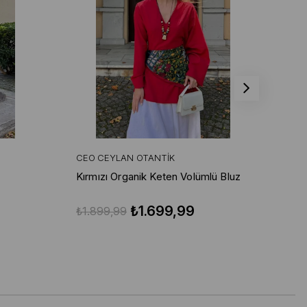
CEO CEYLAN OTANTIK
CE
Kırmızı Organik Keten Volümlü Bluz
Kır
Pa
₺1.699,99
₺1.899,99
₺3