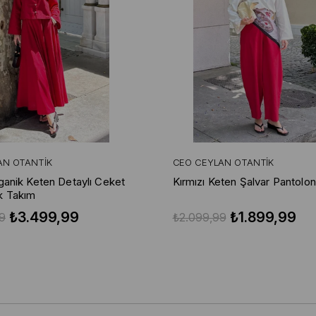
AN OTANTIK
CEO CEYLAN OTANTIK
rganik Keten Detaylı Ceket
Kırmızı Keten Şalvar Pantolon
k Takım
₺3.499,99
₺1.899,99
9
₺2.099,99