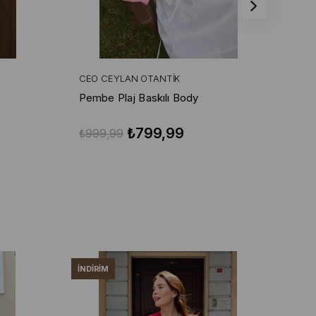
CEO CEYLAN OTANTIK
CE
Pembe Plaj Baskılı Body
Bej
₺799,99
₺999,99
₺9
İNDIRIM
İND