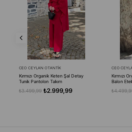
CEO CEYLAN OTANTIK
CEO CEYL
Kırmızı Organik Keten Şal Detay
Kırmızı O
Tunik Pantolon Takım
Balon Ete
₺2.999,99
₺3.499,99
₺4.499,9