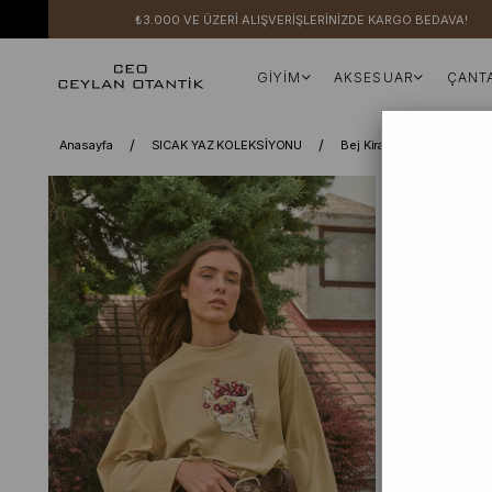
₺3.000 VE ÜZERİ ALIŞVERİŞLERİNİZDE KARGO BEDAVA!
GİYİM
AKSESUAR
ÇANT
Anasayfa
SICAK YAZ KOLEKSİYONU
Bej Kiraz Baskılı Body