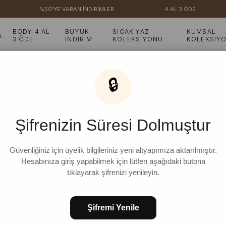
%50'YE VARAN İNDİRİMLER
4 AL 3 ÖDE
BODY 4 AL
BÜYÜK
SICAK YAZ
KUMSAL
A
3 ÖDE
İNDİRİM
KOLEKSİYONU
KOLEKSİY
🔒
Bej Kiraz Baskılı Body
Şifrenizin Süresi Dolmuştur
₺999,99
%
20
₺799,99
İndirim
Güvenliğiniz için üyelik bilgileriniz yeni altyapımıza aktarılmıştır.
Hesabınıza giriş yapabilmek için lütfen aşağıdaki butona
tıklayarak şifrenizi yenileyin.
STD
Şifremi Yenile