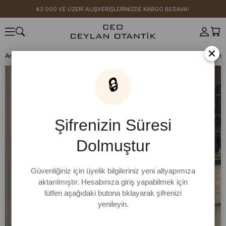
₺3.000 VE ÜZERİ ALIŞVERİŞLERİNİZDE KARGO BEDAVA!
×
Anasayfa
CEO KIZI KOMBİN ÖNERİLERİ
Krem Organik Keten Pelerin K
🔒
Şifrenizin Süresi
Dolmuştur
Güvenliğiniz için üyelik bilgileriniz yeni altyapımıza
aktarılmıştır. Hesabınıza giriş yapabilmek için
lütfen aşağıdaki butona tıklayarak şifrenizi
yenileyin.