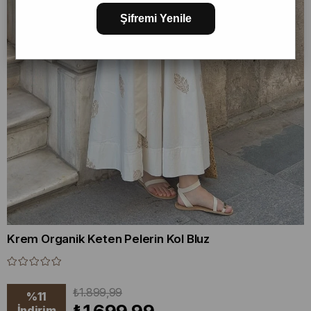
Şifremi Yenile
Krem Organik Keten Pelerin Kol Bluz
₺1.899,99
%
11
İndirim