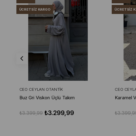
ÜCRETSIZ KARGO
ÜCRETSIZ 
CEO CEYLAN OTANTIK
CEO CEYL
Buz Gri Viskon Üçlü Takım
Karamel V
₺3.299,99
₺3.399,99
₺3.399,9