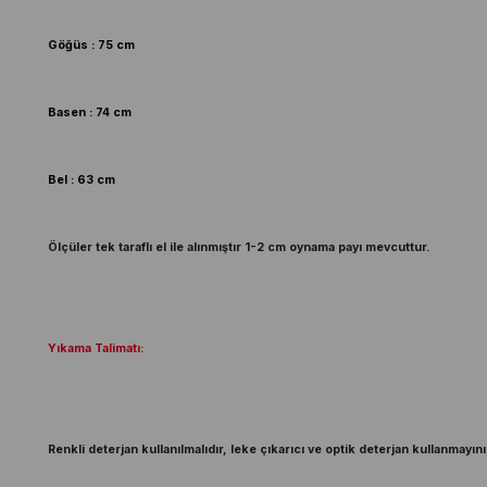
Göğüs : 75 cm
Basen : 74 cm
Bel : 63 cm
Ölçüler tek taraflı el ile alınmıştır 1-2 cm oynama payı mevcuttur.
Yıkama Talimatı:
Renkli deterjan kullanılmalıdır, leke çıkarıcı ve optik deterjan kullanmayını