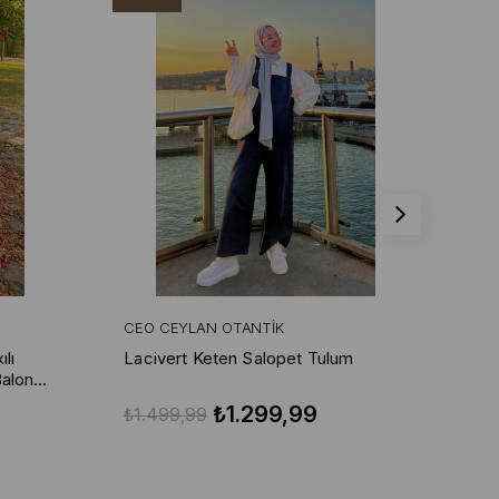
CEO CEYLAN OTANTIK
CE
lı
Lacivert Keten Salopet Tulum
Lac
Balon
₺1.299,99
₺1.499,99
₺1