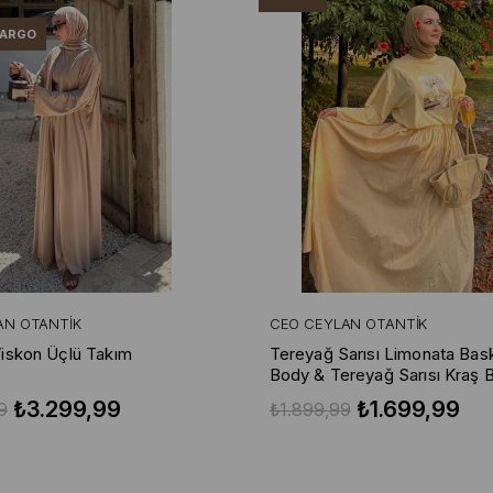
KARGO
AN OTANTIK
CEO CEYLAN OTANTIK
iskon Üçlü Takım
Tereyağ Sarısı Limonata Baskı
Body & Tereyağ Sarısı Kraş 
Etek
₺3.299,99
₺1.699,99
9
₺1.899,99