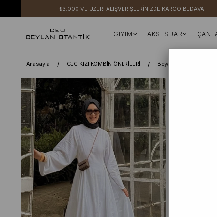
₺3.000 VE ÜZERİ ALIŞVERİŞLERİNİZDE KARGO BEDAVA!
GİYİM
AKSESUAR
ÇANT
Anasayfa
CEO KIZI KOMBİN ÖNERİLERİ
Beyaz Organik Keten V