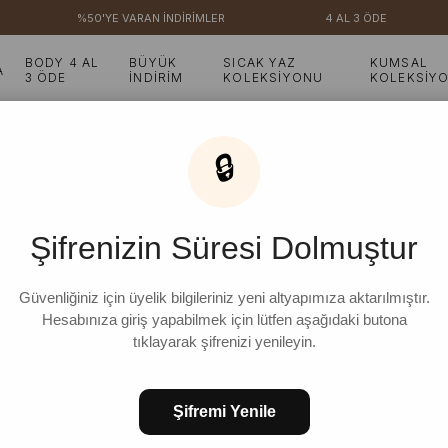
%50'YE VARAN İNDİRİMLER
4 AL 3 ÖDE
BODY 4 AL
BÜYÜK
SICAK YAZ
KUMSAL
A
3 ÖDE
İNDİRİM
KOLEKSİYONU
KOLEKSİY
olümlü Elbise
🔒
Beyaz Organik Keten Vo
Şifrenizin Süresi Dolmuştur
₺3.099,99
%
6
₺2.899,99
İndirim
Güvenliğiniz için üyelik bilgileriniz yeni altyapımıza aktarılmıştır.
Hesabınıza giriş yapabilmek için lütfen aşağıdaki butona
tıklayarak şifrenizi yenileyin.
STD
Şifremi Yenile