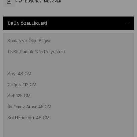
FIYAT DÜŞÜNCE HABER VER
ÜRÜN ÖZELLIKLERI
Kumaş ve Ölçü Bilgisi:
(%85 Pamuk %15 Polyester)
Boy: 48 CM
Göğüs: 112 CM
Bel: 125 CM
İki Omuz Arası: 45 CM
Kol Uzunluğu: 46 CM