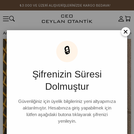
₺3.000 VE ÜZERİ ALIŞVERİŞLERİNİZDE KARGO BEDAVA!
×
Anasayfa
CEO KIZI KOMBİN ÖNERİLERİ
Ekru Süprem Yarasa Kol Cro
🔒
Şifrenizin Süresi
Dolmuştur
Güvenliğiniz için üyelik bilgileriniz yeni altyapımıza
aktarılmıştır. Hesabınıza giriş yapabilmek için
lütfen aşağıdaki butona tıklayarak şifrenizi
yenileyin.