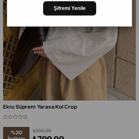
Şifremi Yenile
Ekru Süprem Yarasa Kol Crop
₺999,99
%
20
İndirim