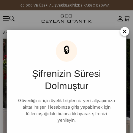
₺3.000 VE ÜZERİ ALIŞVERİŞLERİNİZDE KARGO BEDAVA!
×
Anasayfa
YENİ SEZON
Rahat Günler Koleksiyonu
Kimono
Ekru 
🔒
Şifrenizin Süresi
Dolmuştur
Güvenliğiniz için üyelik bilgileriniz yeni altyapımıza
aktarılmıştır. Hesabınıza giriş yapabilmek için
lütfen aşağıdaki butona tıklayarak şifrenizi
yenileyin.