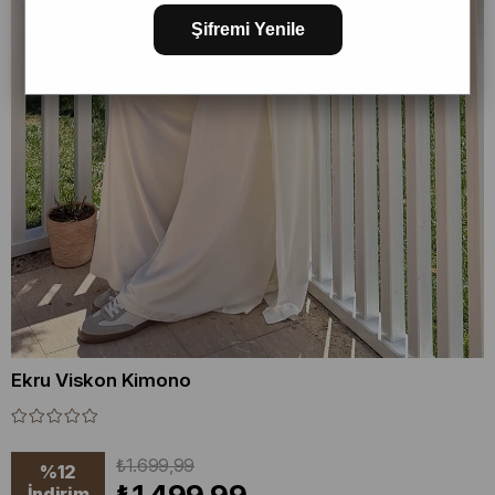
Şifremi Yenile
Ekru Viskon Kimono
₺1.699,99
%
12
İndirim