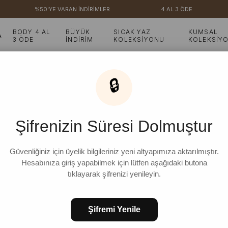
%50'YE VARAN İNDİRİMLER
4 AL 3 ÖDE
BODY 4 AL
BÜYÜK
SICAK YAZ
KUMSAL
A
3 ÖDE
İNDİRİM
KOLEKSİYONU
KOLEKSİY
le Koton Etek
🔒
Haki Cherries Baskılı 
Şifrenizin Süresi Dolmuştur
₺1.999,98
%
10
₺1.799,98
İndirim
Güvenliğiniz için üyelik bilgileriniz yeni altyapımıza aktarılmıştır.
Hesabınıza giriş yapabilmek için lütfen aşağıdaki butona
tıklayarak şifrenizi yenileyin.
STD
Şifremi Yenile