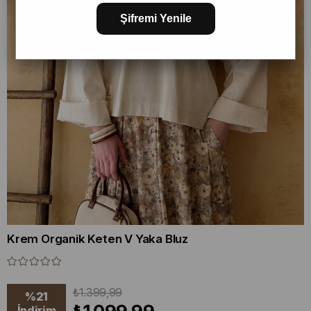
Şifremi Yenile
Krem Organik Keten V Yaka Bluz
₺1.399,99
%
21
İndirim