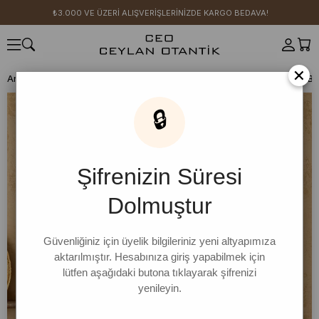
₺3.000 VE ÜZERİ ALIŞVERİŞLERİNİZDE KARGO BEDAVA!
×
Anasayfa
SICAK YAZ KOLEKSİYONU
Krem Organik Keten V Yaka Bl
🔒
Şifrenizin Süresi
Dolmuştur
Güvenliğiniz için üyelik bilgileriniz yeni altyapımıza
aktarılmıştır. Hesabınıza giriş yapabilmek için
lütfen aşağıdaki butona tıklayarak şifrenizi
yenileyin.