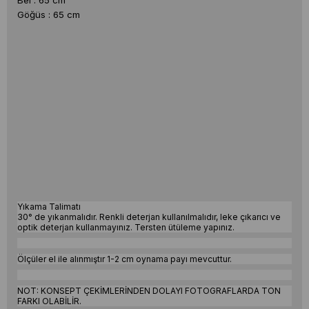
Bel : 65 cm
Göğüs : 65 cm
Yıkama Talimatı
30° de yıkanmalıdır. Renkli deterjan kullanılmalıdır, leke çıkarıcı ve
optik deterjan kullanmayınız. Tersten ütüleme yapınız.
Ölçüler el ile alınmıştır 1-2 cm oynama payı mevcuttur.
NOT: KONSEPT ÇEKİMLERİNDEN DOLAYI FOTOGRAFLARDA TON
FARKI OLABİLİR.