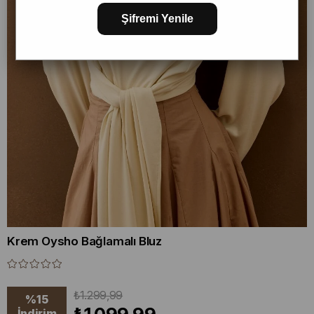
Şifremi Yenile
Krem Oysho Bağlamalı Bluz
₺1.299,99
%
15
İndirim