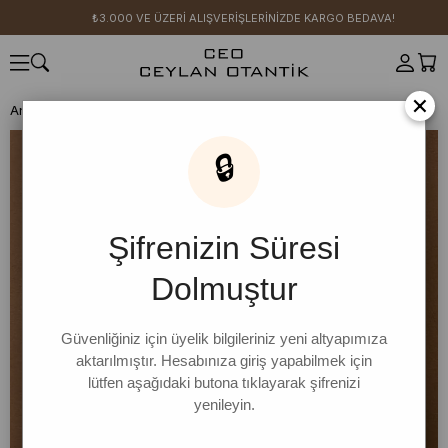
₺3.000 VE ÜZERİ ALIŞVERİŞLERİNİZDE KARGO BEDAVA!
×
Anasayfa
YENİ SEZON
Krem Oysho Bağlamalı Bluz
🔒
Şifrenizin Süresi
Dolmuştur
Güvenliğiniz için üyelik bilgileriniz yeni altyapımıza
aktarılmıştır. Hesabınıza giriş yapabilmek için
lütfen aşağıdaki butona tıklayarak şifrenizi
yenileyin.