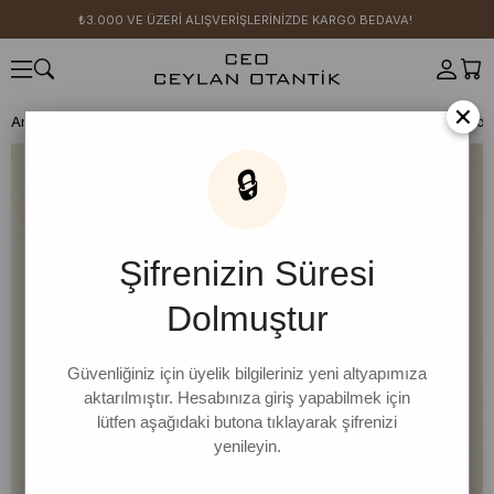
₺3.000 VE ÜZERİ ALIŞVERİŞLERİNİZDE KARGO BEDAVA!
×
Anasayfa
SICAK YAZ KOLEKSİYONU
Lacivert Blueberry Baskılı Body
🔒
Şifrenizin Süresi
Dolmuştur
Güvenliğiniz için üyelik bilgileriniz yeni altyapımıza
aktarılmıştır. Hesabınıza giriş yapabilmek için
lütfen aşağıdaki butona tıklayarak şifrenizi
yenileyin.