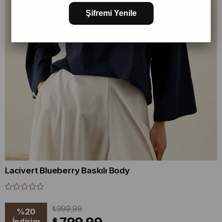
Şifremi Yenile
Lacivert Blueberry Baskılı Body
₺999,99
%
20
İndirim