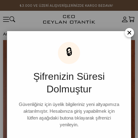
₺3.000 VE ÜZERİ ALIŞVERİŞLERİNİZDE KARGO BEDAVA!
×
Anasayfa
SICAK YAZ KOLEKSİYONU
Lacivert Ring Viskon Elbise
🔒
Şifrenizin Süresi
Dolmuştur
Güvenliğiniz için üyelik bilgileriniz yeni altyapımıza
aktarılmıştır. Hesabınıza giriş yapabilmek için
lütfen aşağıdaki butona tıklayarak şifrenizi
yenileyin.