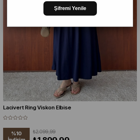
Şifremi Yenile
Lacivert Ring Viskon Elbise
₺2.099,99
%
10
İndirim