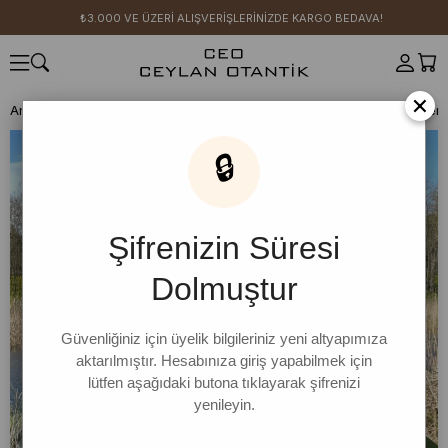
₺3.000 VE ÜZERİ ALIŞVERİŞLERİNİZDE KARGO BEDAVA!
×
Anasayfa
YENİ SEZON
Rahat Günler Koleksiyonu
Bone
Lacivert
🔒
Şifrenizin Süresi
Dolmuştur
Güvenliğiniz için üyelik bilgileriniz yeni altyapımıza
aktarılmıştır. Hesabınıza giriş yapabilmek için
lütfen aşağıdaki butona tıklayarak şifrenizi
yenileyin.