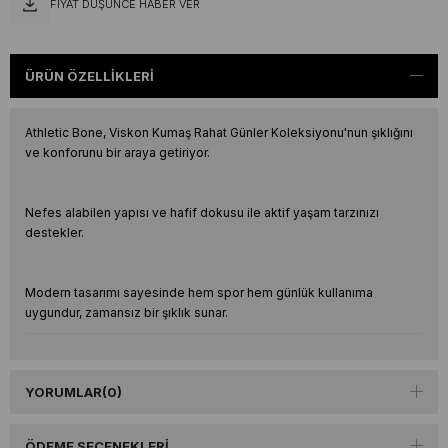
FIYAT DÜŞÜNCE HABER VER
ÜRÜN ÖZELLIKLERI
Athletic Bone, Viskon Kumaş Rahat Günler Koleksiyonu'nun şıklığını
ve konforunu bir araya getiriyor.
Nefes alabilen yapısı ve hafif dokusu ile aktif yaşam tarzınızı
destekler.
Modern tasarımı sayesinde hem spor hem günlük kullanıma
uygundur, zamansız bir şıklık sunar.
YORUMLAR
(0)
ÖDEME SEÇENEKLERI