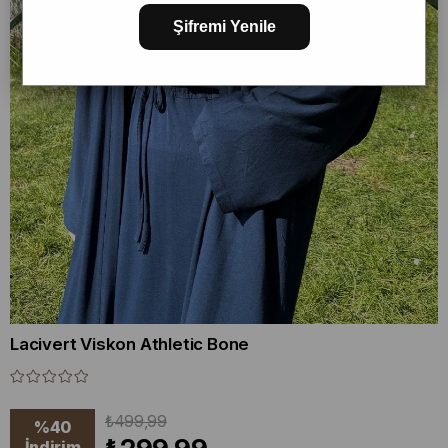
Şifremi Yenile
Lacivert Viskon Athletic Bone
₺499,99
%
40
İndirim