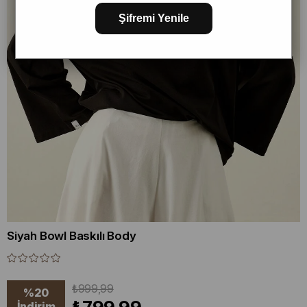
Şifremi Yenile
Siyah Bowl Baskılı Body
₺999,99
%
20
İndirim