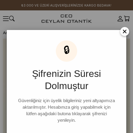
₺3.000 VE ÜZERİ ALIŞVERİŞLERİNİZDE KARGO BEDAVA!
×
Anasayfa
SICAK YAZ KOLEKSİYONU
Siyah Bowl Baskılı Body
🔒
Şifrenizin Süresi
Dolmuştur
Güvenliğiniz için üyelik bilgileriniz yeni altyapımıza
aktarılmıştır. Hesabınıza giriş yapabilmek için
lütfen aşağıdaki butona tıklayarak şifrenizi
yenileyin.