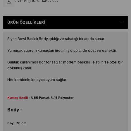
FIYAT DÜŞÜNCE HABER VER
ÜRÜN ÖZELLIKLERI
Siyah Bowl Baskılı Body, şıklığı ve rahatlığı bir arada sunar.
Yumuşak suprem kumaştan üretilmiş olup cilde dost ve esnektir.
Günlük kullanımda konfor sağlar, modern baskısı ile stilinize özel bir
dokunuş katar.
Her kombinle kolayca uyum sağlar.
Kumaş özelli :
%85 Pamuk %15 Polyester
Body :
Boy : 70 cm