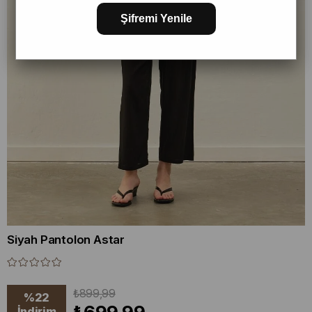
Şifremi Yenile
Siyah Pantolon Astar
₺899,99
%
22
İndirim