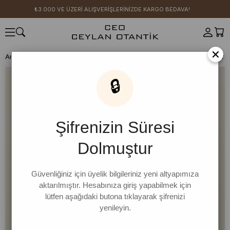
₺3.000 VE ÜZERİ ALIŞVERİŞLERİNİZDE KARGO BEDAVA!
×
Anasayfa
AKSESUAR
İçlik/Giyim Aksesuarı
Siyah Pantolon Astar
🔒
Şifrenizin Süresi
Dolmuştur
Güvenliğiniz için üyelik bilgileriniz yeni altyapımıza
aktarılmıştır. Hesabınıza giriş yapabilmek için
lütfen aşağıdaki butona tıklayarak şifrenizi
yenileyin.