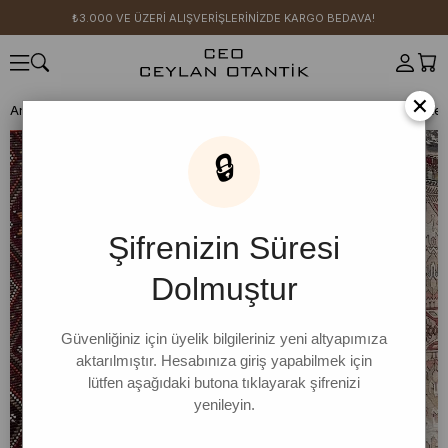
₺3.000 VE ÜZERİ ALIŞVERİŞLERİNİZDE KARGO BEDAVA!
×
Anasayfa
CEO KIZI KOMBİN ÖNERİLERİ
Sütlü Kahve Kraşlı Balon Ete
🔒
Şifrenizin Süresi
Dolmuştur
Güvenliğiniz için üyelik bilgileriniz yeni altyapımıza
aktarılmıştır. Hesabınıza giriş yapabilmek için
lütfen aşağıdaki butona tıklayarak şifrenizi
yenileyin.