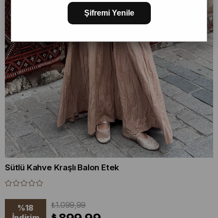
Şifremi Yenile
Sütlü Kahve Kraşlı Balon Etek
₺1.099,99
%
18
İndirim