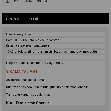
FIYAT DÜŞÜNCE HABER VER
ÜRÜN ÖZELLIKLERI
Etek Kumaş Bilgisi:
Pamuklu (%85 Pamuk %15 Polyester)
Ürün Beli Lastik ve Fermuarlıdır
Ölçüler tek taraflı el ile alınmıştır 1-2 cm oynama payı mevcuttur.
Eteğin astarla kullanılması tavsiye edilir.
YIKAMA TALİMATI
30 derece hassas yıkama.
Kurutma sırasında ürünün buruşturulup bırakılması önerilir.
Tamburlu kurutma uygulanmaz.
Kuru Temizleme Önerilir