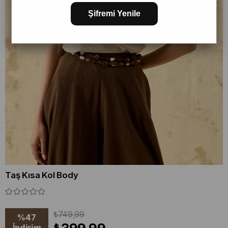
Şifremi Yenile
Taş Kısa Kol Body
₺749,99
%
47
İndirim