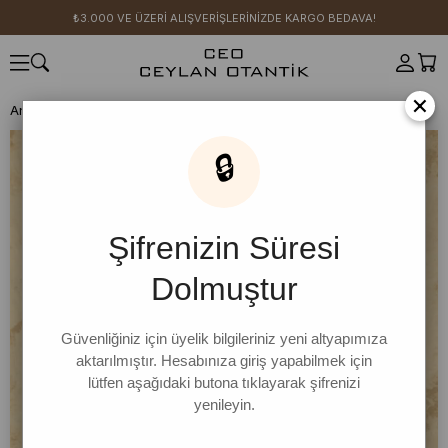
₺3.000 VE ÜZERİ ALIŞVERİŞLERİNİZDE KARGO BEDAVA!
×
Anasayfa
HERŞEY 399 TL
Taş Kısa Kol Body
🔒
Şifrenizin Süresi
Dolmuştur
Güvenliğiniz için üyelik bilgileriniz yeni altyapımıza
aktarılmıştır. Hesabınıza giriş yapabilmek için
lütfen aşağıdaki butona tıklayarak şifrenizi
yenileyin.