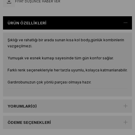
FIYAT DÜŞÜNCE HABER VER
ÜRÜN ÖZELLIKLERI
Şıklığı ve rahatlığı bir arada sunan kısa kol body,günlük kombinlerin
vazgeçilmezi.
Yumuşak ve esnek kumaşı sayesinde tüm gün konfor sağlar.
Farklı renk seçenekleriyle her tarzla uyumlu, kolayca katmanlanabilir.
Gardırobunuzun çok yönlü parçası olmaya hazır.
YORUMLAR
(0)
ÖDEME SEÇENEKLERI