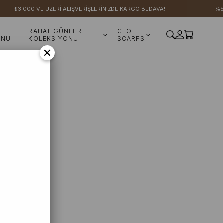
000 VE ÜZERİ ALIŞVERİŞLERİNİZDE KARGO BEDAVA!
%50'YE VAR
RAHAT GÜNLER
CEO
ONU
KOLEKSİYONU
SCARFS
×
se