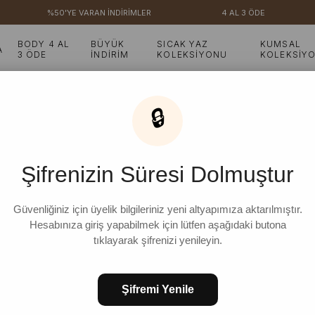
%50'YE VARAN İNDİRİMLER
4 AL 3 ÖDE
₺3.
BODY 4 AL
BÜYÜK
SICAK YAZ
KUMSAL
A
3 ÖDE
İNDİRİM
KOLEKSİYONU
KOLEKSİY
 Süprem Basic Elbise
🔒
Taş Süprem Basic Elbi
Şifrenizin Süresi Dolmuştur
₺1.299,99
%
23
₺999,99
İndirim
Güvenliğiniz için üyelik bilgileriniz yeni altyapımıza aktarılmıştır.
Hesabınıza giriş yapabilmek için lütfen aşağıdaki butona
tıklayarak şifrenizi yenileyin.
STD
Şifremi Yenile