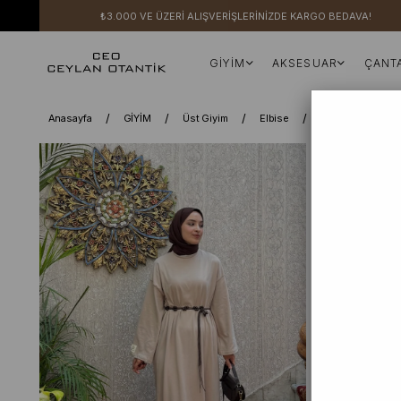
₺3.000 VE ÜZERİ ALIŞVERİŞLERİNİZDE KARGO BEDAVA!
GİYİM
AKSESUAR
ÇANT
Anasayfa
GİYİM
Üst Giyim
Elbise
Elbise
Taş