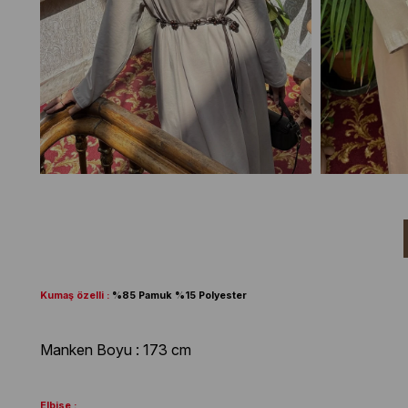
Kumaş özelli :
%85 Pamuk %15 Polyester
Manken Boyu : 173 cm
Elbise :