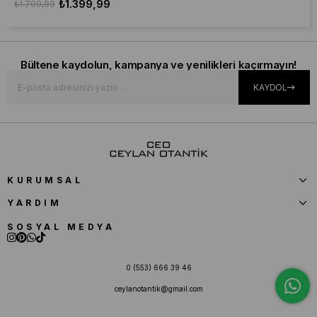
₺1.399,99
₺1.799,99
Bültene kaydolun, kampanya ve yenilikleri kaçırmayın!
KAYDOL
KURUMSAL
YARDIM
SOSYAL MEDYA
0 (553) 666 39 46
ceylanotantik@gmail.com