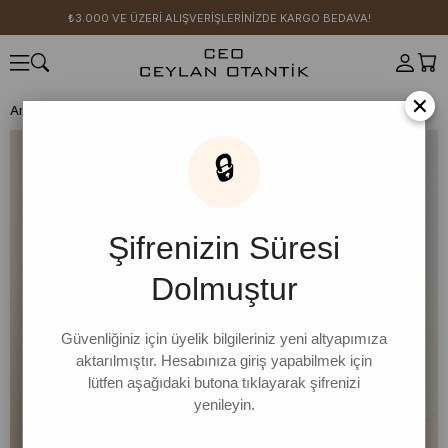
₺3.000 VE ÜZERİ ALIŞVERİŞLERİNİZDE KARGO BEDAVA!
×
Anasayfa
GİYİM
Vizon Oysho Şalvar Takım
🔒
Şifrenizin Süresi
Dolmuştur
Güvenliğiniz için üyelik bilgileriniz yeni altyapımıza
aktarılmıştır. Hesabınıza giriş yapabilmek için
lütfen aşağıdaki butona tıklayarak şifrenizi
yenileyin.