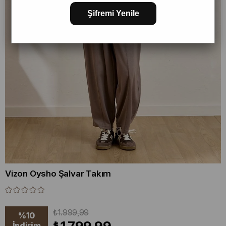
Şifremi Yenile
Vizon Oysho Şalvar Takım
₺1.999,99
%
10
İndirim