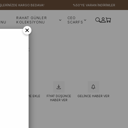
ERİNİZDE KARGO BEDAVA!
%50'YE VARAN İNDİRİMLER
RAHAT GÜNLER
CEO
ONU
KOLEKSİYONU
SCARFS
×
amalı Tunik
KLE
İSTEK LISTEME EKLE
FIYAT DÜŞÜNCE
GELINCE HABER VER
HABER VER