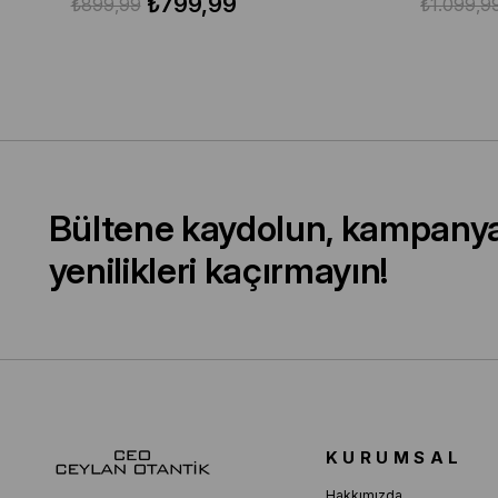
₺799,99
₺899,99
₺1.099,9
Bültene kaydolun, kampany
yenilikleri kaçırmayın!
KURUMSAL
Hakkımızda