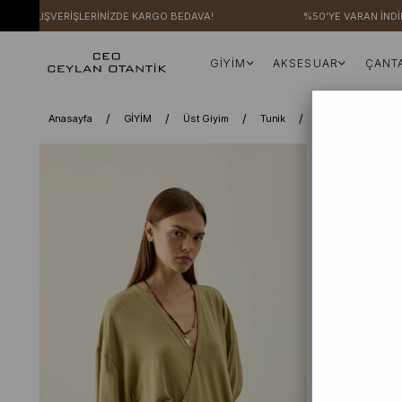
Rİ ALIŞVERİŞLERİNİZDE KARGO BEDAVA!
%50'YE VARAN İNDİRİM
GİYİM
AKSESUAR
ÇANT
Anasayfa
GİYİM
Üst Giyim
Tunik
Tunik
Çağla