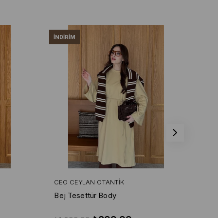
İNDIRIM
İND
CEO CEYLAN OTANTIK
CE
Bej Tesettür Body
Ant