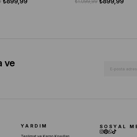
₺899,99
₺899,99
9
₺1.099,99
a ve
YARDIM
SOSYAL M
Teslimat ve Kargo Koşulları