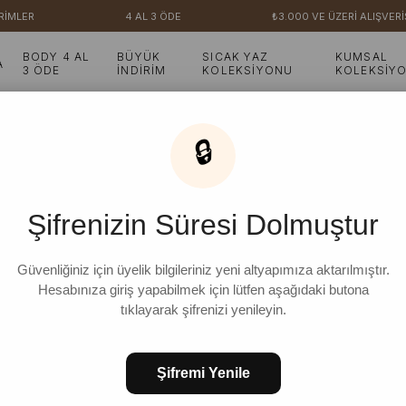
LER
4 AL 3 ÖDE
₺3.000 VE ÜZERİ ALIŞVERİŞL
BODY 4 AL
BÜYÜK
SICAK YAZ
KUMSAL
A
3 ÖDE
İNDİRİM
KOLEKSİYONU
KOLEKSİY
 Ring Viskon Bağlamalı Tunik
🔒
Çağla Ring Viskon Bağl
Şifrenizin Süresi Dolmuştur
Güvenliğiniz için üyelik bilgileriniz yeni altyapımıza aktarılmıştır.
Hesabınıza giriş yapabilmek için lütfen aşağıdaki butona
FAVORILERE EKLE
KOLEKSIYONA E
tıklayarak şifrenizi yenileyin.
Şifremi Yenile