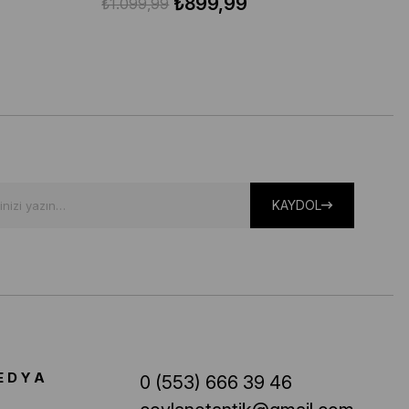
₺899,99
₺1.099,99
₺1
KAYDOL
EDYA
0 (553) 666 39 46