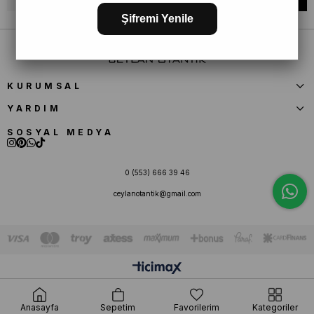
Şifremi Yenile
KURUMSAL
YARDIM
SOSYAL MEDYA
0 (553) 666 39 46
ceylanotantik@gmail.com
Anasayfa
Sepetim
Favorilerim
Kategoriler