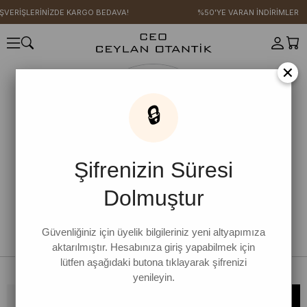
IŞVERİŞLERİNİZDE KARGO BEDAVA!
%50'YE VARAN İNDİRİMLER
×
🔒
Şifrenizin Süresi
Dolmuştur
Güvenliğiniz için üyelik bilgileriniz yeni altyapımıza
aktarılmıştır. Hesabınıza giriş yapabilmek için
lütfen aşağıdaki butona tıklayarak şifrenizi
yenileyin.
Bültene kaydolun, kampanya ve yenilikleri kaçırmayın!
KAYDOL