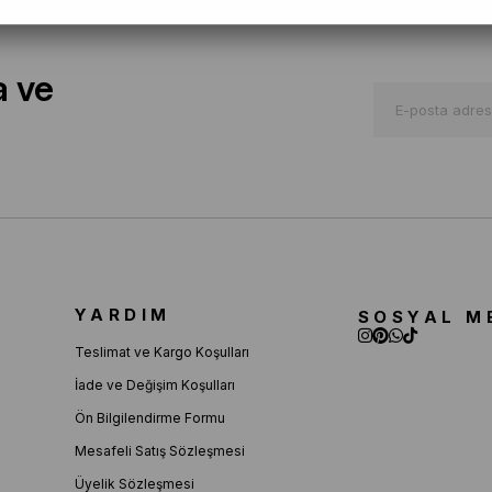
a ve
YARDIM
SOSYAL M
Teslimat ve Kargo Koşulları
İade ve Değişim Koşulları
Ön Bilgilendirme Formu
Mesafeli Satış Sözleşmesi
Üyelik Sözleşmesi