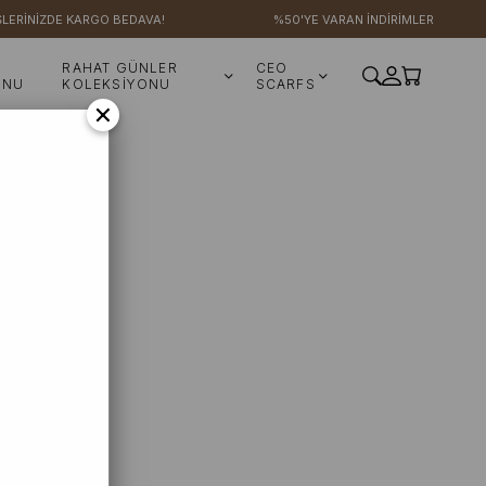
LERİNİZDE KARGO BEDAVA!
%50'YE VARAN İNDİRİMLER
RAHAT GÜNLER
CEO
ONU
KOLEKSİYONU
SCARFS
×