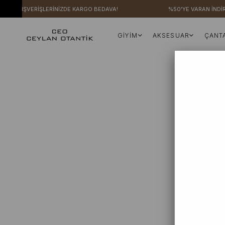
ZERİ ALIŞVERİŞLERİNİZDE KARGO BEDAVA!
%50'YE VARAN İNDİR
GİYİM
AKSESUAR
ÇANT