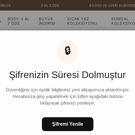
İMLER
4 AL 3 ÖDE
₺3.000 VE ÜZERİ ALIŞVERİŞ
BODY 4 AL
BÜYÜK
SICAK YAZ
KUMSAL
A
3 ÖDE
İNDİRİM
KOLEKSİYONU
KOLEKSİY
🔒
Şifrenizin Süresi Dolmuştur
Güvenliğiniz için üyelik bilgileriniz yeni altyapımıza aktarılmıştır.
Hesabınıza giriş yapabilmek için lütfen aşağıdaki butona
tıklayarak şifrenizi yenileyin.
Şifremi Yenile