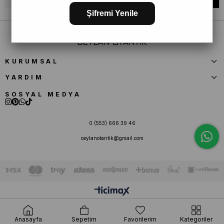
Şifremi Yenile
KURUMSAL
YARDIM
SOSYAL MEDYA
0 (553) 666 39 46
ceylanotantik@gmail.com
Anasayfa
Sepetim
Favorilerim
Kategoriler