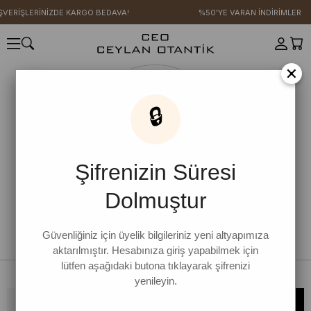
IŞVERİŞLERİNİZDE KARGO BEDAVA!
%50'YE VARAN İNDİRİMLER
×
🔒
Şifrenizin Süresi
Dolmuştur
Güvenliğiniz için üyelik bilgileriniz yeni altyapımıza
aktarılmıştır. Hesabınıza giriş yapabilmek için
lütfen aşağıdaki butona tıklayarak şifrenizi
yenileyin.
Bültene kaydolun, kampanya ve yenilikleri kaçırmayın!
KAYDOL