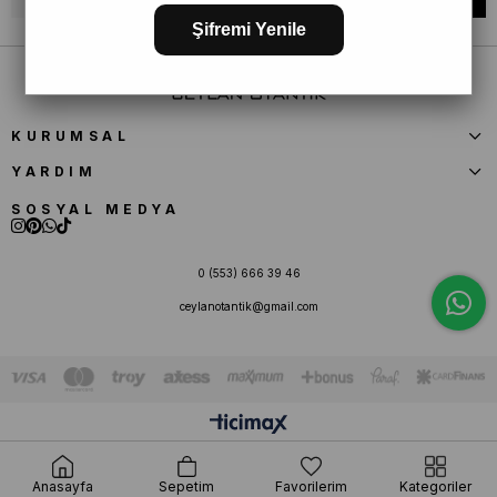
Şifremi Yenile
KURUMSAL
YARDIM
SOSYAL MEDYA
0 (553) 666 39 46
ceylanotantik@gmail.com
Anasayfa
Sepetim
Favorilerim
Kategoriler