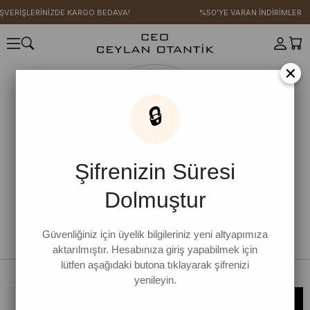
IŞVERİŞLERİNİZDE KARGO BEDAVA!
%50'YE VARAN İNDİRİMLER
×
🔒
Şifrenizin Süresi
Dolmuştur
Güvenliğiniz için üyelik bilgileriniz yeni altyapımıza
aktarılmıştır. Hesabınıza giriş yapabilmek için
lütfen aşağıdaki butona tıklayarak şifrenizi
yenileyin.
Bültene kaydolun, kampanya ve yenilikleri kaçırmayın!
KAYDOL